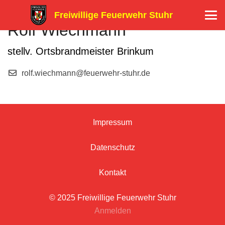
Freiwillige Feuerwehr Stuhr
Rolf Wiechmann
stellv. Ortsbrandmeister Brinkum
rolf.wiechmann@feuerwehr-stuhr.de
Impressum
Datenschutz
Kontakt
© 2025 Freiwillige Feuerwehr Stuhr
Anmelden