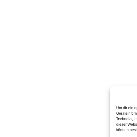
Um dir ein o
Geräteinfor
Technologien
dieser Websi
können best