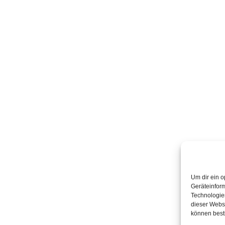
Um dir ein o
Geräteinfor
Technologien
dieser Websi
können best