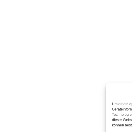
Um dir ein o
Geräteinfor
Technologien
dieser Websi
können best