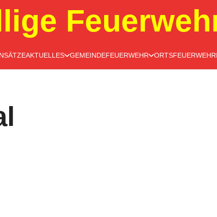
llige Feuerweh
INSÄTZE
AKTUELLES
GEMEINDEFEUERWEHR
ORTSFEUERWEHR
al