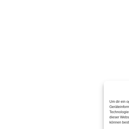
Um dir ein o
Geräteinfor
Technologien
dieser Websi
können best