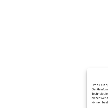
Um dir ein o
Geräteinfor
Technologien
dieser Websi
können best