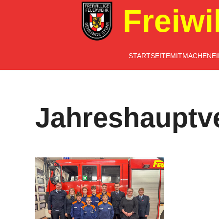
Freiwi
STARTSEITE
MITMACHEN
E
Jahreshaupt