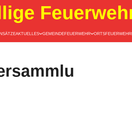
llige Feuerweh
INSÄTZE
AKTUELLES
GEMEINDEFEUERWEHR
ORTSFEUERWEHR
versammlu