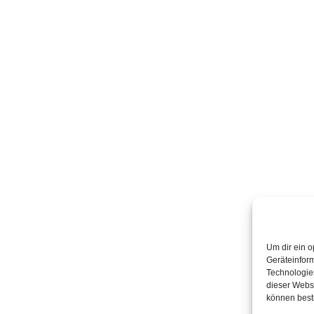
Um dir ein o
Geräteinfor
Technologien
dieser Websi
können best