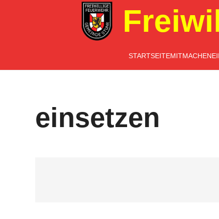
Freiwi
STARTSEITE
MITMACHEN
E
einsetzen