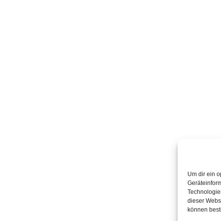
Um dir ein o
Geräteinfor
Technologien
dieser Websi
können best