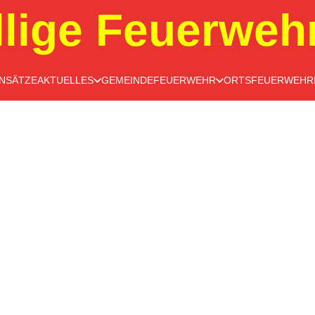
llige Feuerweh
INSÄTZE
AKTUELLES
GEMEINDEFEUERWEHR
ORTSFEUERWEHR