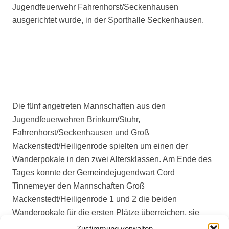
Jugendfeuerwehr Fahrenhorst/Seckenhausen
ausgerichtet wurde, in der Sporthalle Seckenhausen.
Die fünf angetreten Mannschaften aus den
Jugendfeuerwehren Brinkum/Stuhr,
Fahrenhorst/Seckenhausen und Groß
Mackenstedt/Heiligenrode spielten um einen der
Wanderpokale in den zwei Altersklassen. Am Ende des
Tages konnte der Gemeindejugendwart Cord
Tinnemeyer den Mannschaften Groß
Mackenstedt/Heiligenrode 1 und 2 die beiden
Wanderpokale für die ersten Plätze überreichen, sie
können somit als Sieger des Turniers die beiden
Zustimmung verwalten