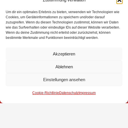
Wanderpokale verteidigen und ein weiteres Jahr sie
Um dir ein optimales Erlebnis zu bieten, verwenden wir Technologien wie
behalten.
Cookies, um Geräteinformationen zu speichern und/oder darauf
zuzugreifen. Wenn du diesen Technologien zustimmst, können wir Daten
{gallery}Jugendfeuerwehr/Gemeindevolleyball/2019{/gallery
wie das Surfverhalten oder eindeutige IDs auf dieser Website verarbeiten.
Wenn du deine Zustimmung nicht erteilst oder zurückziehst, können
bestimmte Merkmale und Funktionen beeinträchtigt werden.
Akzeptieren
Ablehnen
Impressum
Einstellungen ansehen
Datenschutz
Cookie-Richtlinie
Datenschutz
Impressum
Kontakt
© 2025 Freiwillige Feuerwehr Stuhr
Anmelden