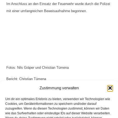
Im Anschluss an den Einsatz der Feuerwehr wurde durch die Polizei 
mit einer umfangreichen Beweisaufnahme begonnen.
Fotos: Nils Gräper und Christian Tümena
Bericht: Christian Tümena
Zustimmung verwalten
Um dir ein optimales Erlebnis zu bieten, verwenden wir Technologien wie
Eingesetzte Kräfte: Feuerwehr Fahrenhorst +++
Cookies, um Geräteinformationen zu speichern und/oder darauf
Feuerwehr Groß Mackenstedt +++ Feuerwehr
zuzugreifen. Wenn du diesen Technologien zustimmst, können wir Daten
wie das Surfverhalten oder eindeutige IDs auf dieser Website verarbeiten.
Heiligenrode +++ Polizei +++ Rettungsdienst +++