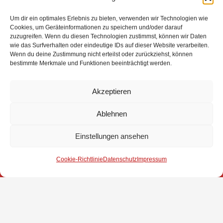
Um dir ein optimales Erlebnis zu bieten, verwenden wir Technologien wie
Cookies, um Geräteinformationen zu speichern und/oder darauf
Eingesetzte Kräfte: Feuerwehr Brinkum +++ Feuerwehr
zuzugreifen. Wenn du diesen Technologien zustimmst, können wir Daten
Fahrenhorst +++ Rettungsdienst +++ DRK Bereitschaft
wie das Surfverhalten oder eindeutige IDs auf dieser Website verarbeiten.
Wenn du deine Zustimmung nicht erteilst oder zurückziehst, können
Brinkum
bestimmte Merkmale und Funktionen beeinträchtigt werden.
Weitere Informationen über diesen Einsatz im
Detailbericht
Akzeptieren
Ablehnen
Impressum
Einstellungen ansehen
Datenschutz
Cookie-Richtlinie
Datenschutz
Impressum
Kontakt
© 2025 Freiwillige Feuerwehr Stuhr
Anmelden