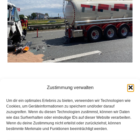
Gr.Mackenstedt-(ps) Die Feuerwehr Groß Mackenstedt
Zustimmung verwalten
wurde heute zusammen mit dem Rettungsdienst auf die
Autobahn 28 alarmiert. Um 12:28 ereignete sich am
Um dir ein optimales Erlebnis zu bieten, verwenden wir Technologien wie
Stauende ein Verkehrsunfall mit 3 beteiligten LKW.
Cookies, um Geräteinformationen zu speichern und/oder darauf
Weitere Informationen über diesen Einsatz im
zuzugreifen. Wenn du diesen Technologien zustimmst, können wir Daten
Detailbericht
wie das Surfverhalten oder eindeutige IDs auf dieser Website verarbeiten.
Wenn du deine Zustimmung nicht erteilst oder zurückziehst, können
bestimmte Merkmale und Funktionen beeinträchtigt werden.