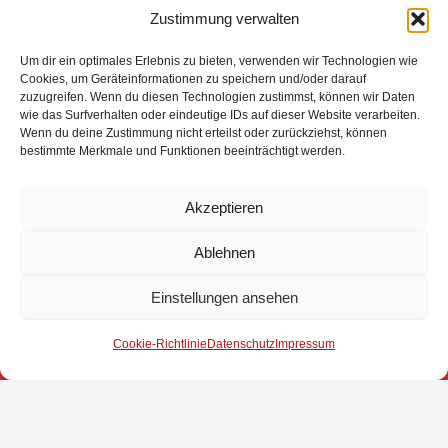
1,5 Stunden
an die Autobahnpolizei übergeben werden.
Zustimmung verwalten
Um dir ein optimales Erlebnis zu bieten, verwenden wir Technologien wie
Cookies, um Geräteinformationen zu speichern und/oder darauf
Eingesetzte Kräfte: Feuerwehr Brinkum +++ Feuerwehr
zuzugreifen. Wenn du diesen Technologien zustimmst, können wir Daten
Groß Mackenstedt +++ Rettungsdienst +++
wie das Surfverhalten oder eindeutige IDs auf dieser Website verarbeiten.
Wenn du deine Zustimmung nicht erteilst oder zurückziehst, können
Autobahnpolizei
bestimmte Merkmale und Funktionen beeinträchtigt werden.
Weitere Informationen über diesen Einsatz im
Detailbericht
Akzeptieren
Ablehnen
Impressum
Einstellungen ansehen
Datenschutz
Cookie-Richtlinie
Datenschutz
Impressum
Kontakt
© 2025 Freiwillige Feuerwehr Stuhr
Anmelden