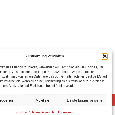
Zustimmung verwalten
ptimales Erlebnis zu bieten, verwenden wir Technologien wie Cookies, um
mationen zu speichern und/oder darauf zuzugreifen. Wenn du diesen
 zustimmst, können wir Daten wie das Surfverhalten oder eindeutige IDs auf
te verarbeiten. Wenn du deine Zustimmung nicht erteilst oder zurückziehst,
immte Merkmale und Funktionen beeinträchtigt werden.
eptieren
Ablehnen
Einstellungen ansehen
5 Freiwillige Feuerwehr Stuhr
Anmelden
Cookie-Richtlinie
Datenschutz
Impressum