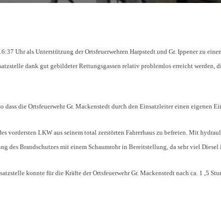
:37 Uhr als Unterstützung der Ortsfeuerwehren Harpstedt und Gr. Ippener zu eine
tzstelle dank gut gebildeter Rettungsgassen relativ problemlos erreicht werden, d
 so dass die Ortsfeuerwehr Gr. Mackenstedt durch den Einsatzleiter einen eigenen Ei
 des vordersten LKW aus seinem total zerstörten Fahrerhaus zu befreien. Mit hydra
ung des Brandschutzes mit einem Schaumrohr in Bereitstellung, da sehr viel Diesel 
atzstelle konnte für die Kräfte der Ortsfeuerwehr Gr. Mackenstedt nach ca. 1 ,5 St