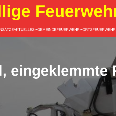
llige Feuerweh
INSÄTZE
AKTUELLES
GEMEINDEFEUERWEHR
ORTSFEUERWEHR
l, eingeklemmte