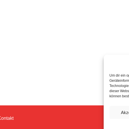
Um dir ein o
Geräteinfor
Technologien
dieser Websi
können best
Akz
Kontakt
© 202