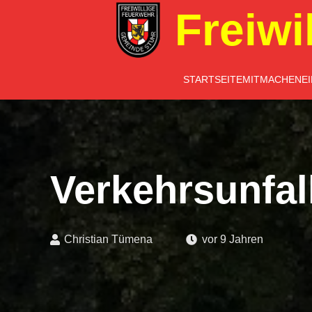
Freiwi
STARTSEITE
MITMACHEN
E
Verkehrsunfal
Christian Tümena
vor 9 Jahren