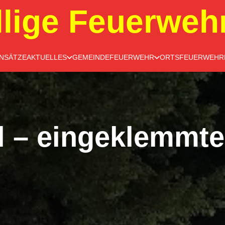
llige Feuerweh
INSÄTZE
AKTUELLES
GEMEINDEFEUERWEHR
ORTSFEUERWEHR
l – eingeklemmt