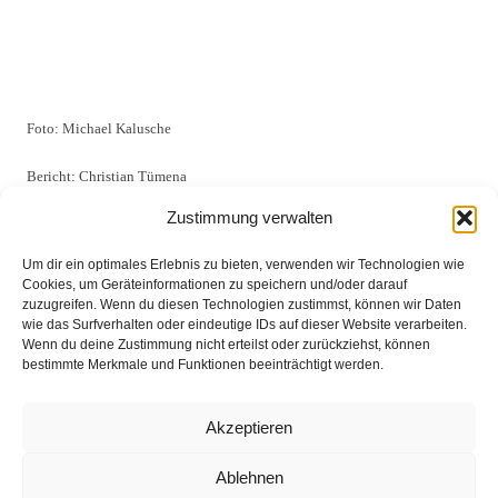
Foto: Michael Kalusche
Bericht: Christian Tümena
Zustimmung verwalten
Um dir ein optimales Erlebnis zu bieten, verwenden wir Technologien wie
Cookies, um Geräteinformationen zu speichern und/oder darauf
zuzugreifen. Wenn du diesen Technologien zustimmst, können wir Daten
Eingesetzte Kräfte: Feuerwehr Groß Mackenstedt +++
wie das Surfverhalten oder eindeutige IDs auf dieser Website verarbeiten.
Wenn du deine Zustimmung nicht erteilst oder zurückziehst, können
Rettungsdienst +++ Feuerwehr Harpstedt +++
bestimmte Merkmale und Funktionen beeinträchtigt werden.
Feuerwehr Gr. Ippener +++ Autobahnpolizei
Weitere Informationen über diesen Einsatz im
Akzeptieren
Detailbericht
Ablehnen