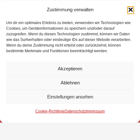
Zustimmung verwalten
Um dir ein optimales Erlebnis zu bieten, verwenden wir Technologien wie
Cookies, um Geräteinformationen zu speichern und/oder darauf
Eingesetzte Kräfte: Feuerwehr Brinkum +++ Feuerwehr
zuzugreifen. Wenn du diesen Technologien zustimmst, können wir Daten
Groß Mackenstedt +++ Rettungsdienst +++
wie das Surfverhalten oder eindeutige IDs auf dieser Website verarbeiten.
Wenn du deine Zustimmung nicht erteilst oder zurückziehst, können
Autobahnpolizei
bestimmte Merkmale und Funktionen beeinträchtigt werden.
Weitere Informationen über diesen Einsatz im
Detailbericht
Akzeptieren
Ablehnen
Impressum
Einstellungen ansehen
Datenschutz
Cookie-Richtlinie
Datenschutz
Impressum
Kontakt
© 2025 Freiwillige Feuerwehr Stuhr