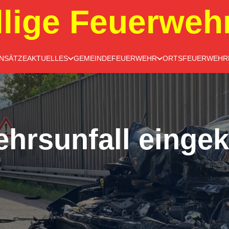
llige Feuerweh
INSÄTZE
AKTUELLES
GEMEINDEFEUERWEHR
ORTSFEUERWEHR
ehrsunfall einge