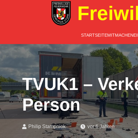
Freiwi
STARTSEITE
MITMACHEN
E
TVUK1 – Verk
Person
Philip Stampniok
vor 6 Jahren