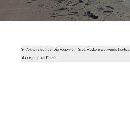
Gr.Mackenstedt-(ps) Die Feuerwehr Groß Mackenstedt wurde heute z
eingeklemmten Person.