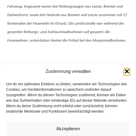
Fahrzeug. Insgesamt waren drei Rettungswagen aus Leeste, Bremen und
Delmenhorst, sowie drei Notärzte aus Bremen und Leeste zusammen mit 27
Kameraden der Feuerwehr im Einsatz. Die Landesstraße war während der
gesamten Rettungs- und Aufräummaßnahmen voll gesperrt, die
Feuerwehren unterstützen hierbei die Polizei bei den Absperrmaßnahmen.
Eingesetzte Kräfte: Feuerwehr Groß Mackenstedt +++
Zustimmung verwalten
Feuerwehr Heiligenrode +++ Feuerwehr Stuhr
Um dir ein optimales Erlebnis zu bieten, verwenden wir Technologien wie
Cookies, um Geräteinformationen zu speichern und/oder darauf
zuzugreifen. Wenn du diesen Technologien zustimmst, können wir Daten
wie das Surfverhalten oder eindeutige IDs auf dieser Website verarbeiten.
Wenn du deine Zustimmung nicht erteilst oder zurückziehst, können
Weitere Informationen über diesen Einsatz im
bestimmte Merkmale und Funktionen beeinträchtigt werden.
Detailbericht
Akzeptieren