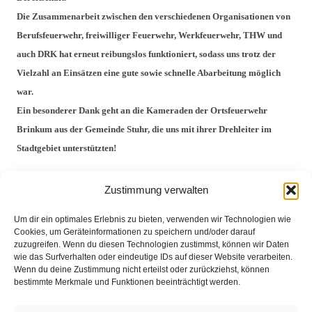
Die Zusammenarbeit zwischen den verschiedenen Organisationen von
Berufsfeuerwehr, freiwilliger Feuerwehr, Werkfeuerwehr, THW und
auch DRK hat erneut reibungslos funktioniert, sodass uns trotz der
Vielzahl an Einsätzen eine gute sowie schnelle Abarbeitung möglich
war.
Ein besonderer Dank geht an die Kameraden der Ortsfeuerwehr
Brinkum aus der Gemeinde Stuhr, die uns mit ihrer Drehleiter im
Stadtgebiet unterstützten!
{gallery}Heiligenrode/Einsaetze/SturmschadenDelmenhorst{/gallery}
Zustimmung verwalten
Um dir ein optimales Erlebnis zu bieten, verwenden wir Technologien wie
Cookies, um Geräteinformationen zu speichern und/oder darauf
Eingesetzte Kräfte: Feuerwehr Brinkum
zuzugreifen. Wenn du diesen Technologien zustimmst, können wir Daten
wie das Surfverhalten oder eindeutige IDs auf dieser Website verarbeiten.
Wenn du deine Zustimmung nicht erteilst oder zurückziehst, können
bestimmte Merkmale und Funktionen beeinträchtigt werden.