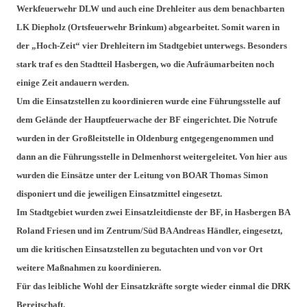
Werkfeuerwehr DLW und auch eine Drehleiter aus dem benachbarten
LK Diepholz (Ortsfeuerwehr Brinkum) abgearbeitet. Somit waren in
der „Hoch-Zeit“ vier Drehleitern im Stadtgebiet unterwegs. Besonders
stark traf es den Stadtteil Hasbergen, wo die Aufräumarbeiten noch
einige Zeit andauern werden.
Um die Einsatzstellen zu koordinieren wurde eine Führungsstelle auf
dem Gelände der Hauptfeuerwache der BF eingerichtet. Die Notrufe
wurden in der Großleitstelle in Oldenburg entgegengenommen und
dann an die Führungsstelle in Delmenhorst weitergeleitet. Von hier aus
wurden die Einsätze unter der Leitung von BOAR Thomas Simon
disponiert und die jeweiligen Einsatzmittel eingesetzt.
Im Stadtgebiet wurden zwei Einsatzleitdienste der BF, in Hasbergen BA
Roland Friesen und im Zentrum/Süd BA Andreas Händler, eingesetzt,
um die kritischen Einsatzstellen zu begutachten und von vor Ort
weitere Maßnahmen zu koordinieren.
Für das leibliche Wohl der Einsatzkräfte sorgte wieder einmal die DRK
Bereitschaft.