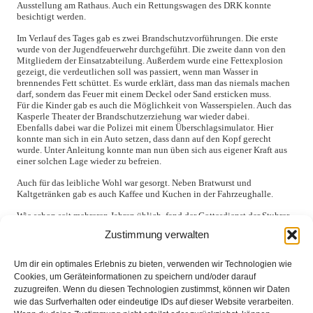
Ausstellung am Rathaus. Auch ein Rettungswagen des DRK konnte
besichtigt werden.
Im Verlauf des Tages gab es zwei Brandschutzvorführungen. Die erste
wurde von der Jugendfeuerwehr durchgeführt. Die zweite dann von den
Mitgliedern der Einsatzabteilung. Außerdem wurde eine Fettexplosion
gezeigt, die verdeutlichen soll was passiert, wenn man Wasser in
brennendes Fett schüttet. Es wurde erklärt, dass man das niemals machen
darf, sondern das Feuer mit einem Deckel oder Sand ersticken muss.
Für die Kinder gab es auch die Möglichkeit von Wasserspielen. Auch das
Kasperle Theater der Brandschutzerziehung war wieder dabei.
Ebenfalls dabei war die Polizei mit einem Überschlagsimulator. Hier
konnte man sich in ein Auto setzen, dass dann auf den Kopf gerecht
wurde. Unter Anleitung konnte man nun üben sich aus eigener Kraft aus
einer solchen Lage wieder zu befreien.
Auch für das leibliche Wohl war gesorgt. Neben Bratwurst und
Kaltgetränken gab es auch Kaffee und Kuchen in der Fahrzeughalle.
Wie schon seit mehreren Jahren üblich, fand der Gottesdienst der Stuhrer
Kirche unter der Leitung von Pastor Robert Vetter an diesem Sonntag
Zustimmung verwalten
wieder vor dem Feuerwehrhaus statt.
Somit bot das Programm Abwechslung für die ganze Familie und der tag
Um dir ein optimales Erlebnis zu bieten, verwenden wir Technologien wie
war ein voller Erfolg!
Cookies, um Geräteinformationen zu speichern und/oder darauf
zuzugreifen. Wenn du diesen Technologien zustimmst, können wir Daten
wie das Surfverhalten oder eindeutige IDs auf dieser Website verarbeiten.