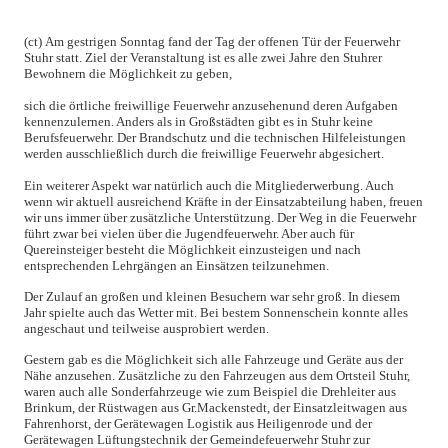
(ct)
Am gestrigen Sonntag fand der Tag der offenen Tür der Feuerwehr
Stuhr statt. Ziel der Veranstaltung ist es alle zwei Jahre den Stuhrer
Bewohnern die Möglichkeit zu geben,
sich die örtliche freiwillige Feuerwehr anzusehen
und deren Aufgaben
kennenzulernen. Anders als in Großstädten gibt es in Stuhr keine
Berufsfeuerwehr. Der Brandschutz und die technischen Hilfeleistungen
werden ausschließlich durch die freiwillige Feuerwehr abgesichert.
Ein weiterer Aspekt war natürlich auch die Mitgliederwerbung. Auch
wenn wir aktuell ausreichend Kräfte in der Einsatzabteilung haben, freuen
wir uns immer über zusätzliche Unterstützung. Der Weg in die Feuerwehr
führt zwar bei vielen über die Jugendfeuerwehr. Aber auch für
Quereinsteiger besteht die Möglichkeit einzusteigen und nach
entsprechenden Lehrgängen an Einsätzen teilzunehmen.
Der Zulauf an großen und kleinen Besuchern war sehr groß. In diesem
Jahr spielte auch das Wetter mit. Bei bestem Sonnenschein konnte alles
angeschaut und teilweise ausprobiert werden.
Gestern gab es die Möglichkeit sich alle Fahrzeuge und Geräte aus der
Nähe anzusehen. Zusätzliche zu den Fahrzeugen aus dem Ortsteil Stuhr,
waren auch alle Sonderfahrzeuge wie zum Beispiel die Drehleiter aus
Brinkum, der Rüstwagen aus Gr.Mackenstedt, der Einsatzleitwagen aus
Fahrenhorst, der Gerätewagen Logistik aus Heiligenrode und der
Gerätewagen Lüftungstechnik der Gemeindefeuerwehr Stuhr zur