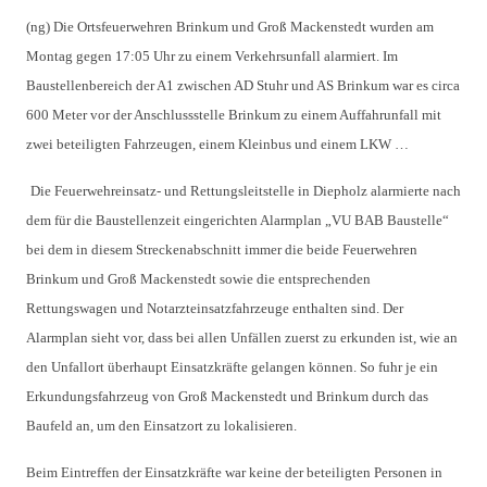
(ng) Die Ortsfeuerwehren Brinkum und Groß Mackenstedt wurden am
Montag gegen 17:05 Uhr zu einem Verkehrsunfall alarmiert. Im
Baustellenbereich der A1 zwischen AD Stuhr und AS Brinkum war es circa
600 Meter vor der Anschlussstelle Brinkum zu einem Auffahrunfall mit
zwei beteiligten Fahrzeugen, einem Kleinbus und einem LKW …
Die Feuerwehreinsatz- und Rettungsleitstelle in Diepholz alarmierte nach
dem für die Baustellenzeit eingerichten Alarmplan „VU BAB Baustelle“
bei dem in diesem Streckenabschnitt immer die beide Feuerwehren
Brinkum und Groß Mackenstedt sowie die entsprechenden
Rettungswagen und Notarzteinsatzfahrzeuge enthalten sind. Der
Alarmplan sieht vor, dass bei allen Unfällen zuerst zu erkunden ist, wie an
den Unfallort überhaupt Einsatzkräfte gelangen können. So fuhr je ein
Erkundungsfahrzeug von Groß Mackenstedt und Brinkum durch das
Baufeld an, um den Einsatzort zu lokalisieren.
Beim Eintreffen der Einsatzkräfte war keine der beteiligten Personen in