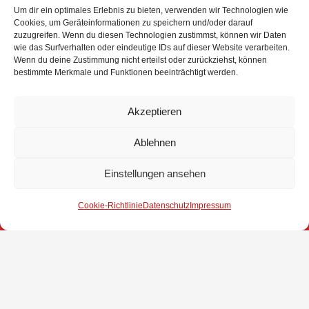
Um dir ein optimales Erlebnis zu bieten, verwenden wir Technologien wie
Cookies, um Geräteinformationen zu speichern und/oder darauf
Eingesetzte Kräfte: Feuerwehr Brinkum +++ Feuerwehr
zuzugreifen. Wenn du diesen Technologien zustimmst, können wir Daten
wie das Surfverhalten oder eindeutige IDs auf dieser Website verarbeiten.
Groß Mackenstedt +++ Rettungsdienst +++
Wenn du deine Zustimmung nicht erteilst oder zurückziehst, können
Autobahnpolizei
bestimmte Merkmale und Funktionen beeinträchtigt werden.
Akzeptieren
Weitere Informationen über diesen Einsatz im
Detailbericht
Ablehnen
Einstellungen ansehen
Impressum
Cookie-Richtlinie
Datenschutz
Impressum
Datenschutz
Kontakt
© 2025 Freiwillige Feuerwehr Stuhr
Anmelden