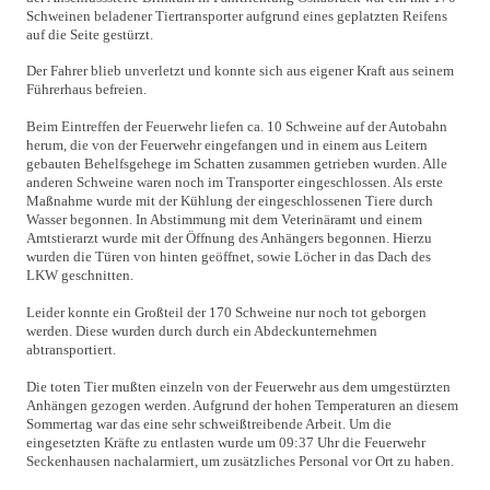
Schweinen beladener Tiertransporter aufgrund eines geplatzten Reifens
auf die Seite gestürzt.
Der Fahrer blieb unverletzt und konnte sich aus eigener Kraft aus seinem
Führerhaus befreien.
Beim Eintreffen der Feuerwehr liefen ca. 10 Schweine auf der Autobahn
herum, die von der Feuerwehr eingefangen und in einem aus Leitern
gebauten Behelfsgehege im Schatten zusammen getrieben wurden. Alle
anderen Schweine waren noch im Transporter eingeschlossen. Als erste
Maßnahme wurde mit der Kühlung der eingeschlossenen Tiere durch
Wasser begonnen. In Abstimmung mit dem Veterinäramt und einem
Amtstierarzt wurde mit der Öffnung des Anhängers begonnen. Hierzu
wurden die Türen von hinten geöffnet, sowie Löcher in das Dach des
LKW geschnitten.
Leider konnte ein Großteil der 170 Schweine nur noch tot geborgen
werden. Diese wurden durch durch ein Abdeckunternehmen
abtransportiert.
Die toten Tier mußten einzeln von der Feuerwehr aus dem umgestürzten
Anhängen gezogen werden. Aufgrund der hohen Temperaturen an diesem
Sommertag war das eine sehr schweißtreibende Arbeit. Um die
eingesetzten Kräfte zu entlasten wurde um 09:37 Uhr die Feuerwehr
Seckenhausen nachalarmiert, um zusätzliches Personal vor Ort zu haben.