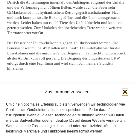
Da sich die Abtrennungen innerhalb des Anhängers aufgrund des Unfalls
und der Verformung nicht öffnen ließen, wurde auch die Feuerwehr
Gr.Mackenstedt mit hydraulischem Rettungsgerät nachalarmiert. Nach
und nach konnten so alle Boxen geöffnet und die Tier herausgebracht
werden. Leider haben nur ca. 40 Tiere den Unfall überlebt und konnten
gerettet werden. Zum Umladen der überlebenden Tiere war ein weiterer
Tiertransporter vor Ort.
Der Einsatz der Feuerwehr konnte gegen 13 Uhr beendet werden. Die
Feuerwehr war mit ca. 45 Kräften im Einsatz. Die Autobahn war für die
Einsatzdauer und die anschließende Bergung in Fahrtrichtung Osnabrück
ab der AS Brinkum voll gesperrt. Die Bergung des umgestürzten LKW
erfolgt durch eine Fachfirma und wird sich noch mehrere Stunden
hinziehen.
Zustimmung verwalten
Um dir ein optimales Erlebnis zu bieten, verwenden wir Technologien wie
Cookies, um Geräteinformationen zu speichern und/oder darauf
zuzugreifen. Wenn du diesen Technologien zustimmst, können wir Daten
wie das Surfverhalten oder eindeutige IDs auf dieser Website verarbeiten.
Wenn du deine Zustimmung nicht erteilst oder zurückziehst, können
Eingesetzte Kräfte: Feuerwehr Brinkum +++ Feuerwehr
bestimmte Merkmale und Funktionen beeinträchtigt werden.