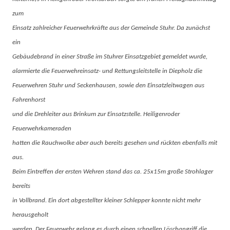
zum
Einsatz zahlreicher Feuerwehrkräfte aus der Gemeinde Stuhr. Da zunächst
ein
Gebäudebrand in einer Straße im Stuhrer Einsatzgebiet gemeldet wurde,
alarmierte die Feuerwehreinsatz- und Rettungsleitstelle in Diepholz die
Feuerwehren Stuhr und Seckenhausen, sowie den Einsatzleitwagen aus
Fahrenhorst
und die Drehleiter aus Brinkum zur Einsatzstelle. Heiligenroder
Feuerwehrkameraden
hatten die Rauchwolke aber auch bereits gesehen und rückten ebenfalls mit
aus.
Beim Eintreffen der ersten Wehren stand das ca. 25x15m große Strohlager
bereits
in Vollbrand. Ein dort abgestellter kleiner Schlepper konnte nicht mehr
herausgeholt
werden. Der Feuerwehr gelang es durch einen schnellen Löschangriff die