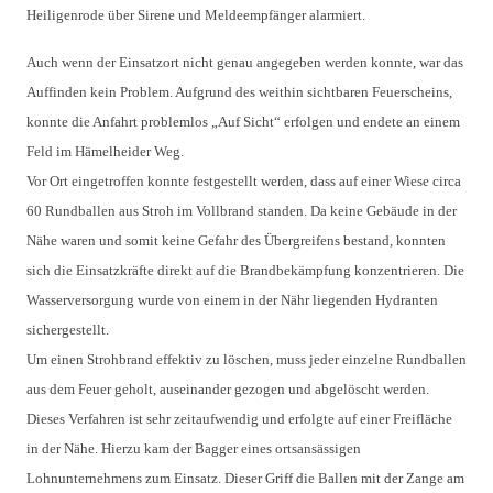
Heiligenrode über Sirene und Meldeempfänger alarmiert.
Auch wenn der Einsatzort nicht genau angegeben werden konnte, war das
Auffinden kein Problem. Aufgrund des weithin sichtbaren Feuerscheins,
konnte die Anfahrt problemlos „Auf Sicht“ erfolgen und endete an einem
Feld im Hämelheider Weg.
Vor Ort eingetroffen konnte festgestellt werden, dass auf einer Wiese circa
60 Rundballen aus Stroh im Vollbrand standen. Da keine Gebäude in der
Nähe waren und somit keine Gefahr des Übergreifens bestand, konnten
sich die Einsatzkräfte direkt auf die Brandbekämpfung konzentrieren. Die
Wasserversorgung wurde von einem in der Nähr liegenden Hydranten
sichergestellt.
Um einen Strohbrand effektiv zu löschen, muss jeder einzelne Rundballen
aus dem Feuer geholt, auseinander gezogen und abgelöscht werden.
Dieses Verfahren ist sehr zeitaufwendig und erfolgte auf einer Freifläche
in der Nähe. Hierzu kam der Bagger eines ortsansässigen
Lohnunternehmens zum Einsatz. Dieser Griff die Ballen mit der Zange am