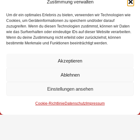
Zustimmung verwalten
gesehen.
Um dir ein optimales Erlebnis zu bieten, verwenden wir Technologien wie
Viel Spaß beim Stöbern auf unserer neuen Internetseite wünscht
Cookies, um Geräteinformationen zu speichern und/oder darauf
zuzugreifen. Wenn du diesen Technologien zustimmst, können wir Daten
euch eure Gemeindefeuerwehr Stuhr!
wie das Surfverhalten oder eindeutige IDs auf dieser Website verarbeiten.
Wenn du deine Zustimmung nicht erteilst oder zurückziehst, können
bestimmte Merkmale und Funktionen beeinträchtigt werden.
Eure Gemeindefeuerwehr Stuhr
Akzeptieren
Ablehnen
Impressum
Einstellungen ansehen
Datenschutz
Cookie-Richtlinie
Datenschutz
Impressum
Kontakt
© 2025 Freiwillige Feuerwehr Stuhr
Anmelden