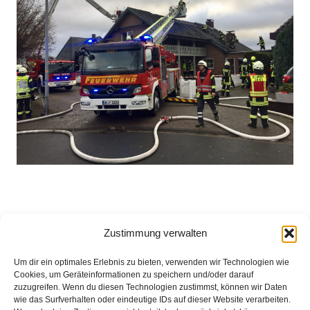
(cm) Am 3. Advent um 9:00 Uhr, wurde die Ortsfeuerwehr
Zustimmung verwalten
Brinkum über Meldeempfänger zu einer Nachbarschaftlichen
Löschhilfe nach Sudweyhe alarmiert. Einsatzbericht auf:
Um dir ein optimales Erlebnis zu bieten, verwenden wir Technologien wie
Cookies, um Geräteinformationen zu speichern und/oder darauf
www.Feuerwehr-Weyhe.de
zuzugreifen. Wenn du diesen Technologien zustimmst, können wir Daten
wie das Surfverhalten oder eindeutige IDs auf dieser Website verarbeiten.