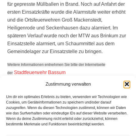
für gepresste Müllballen in Brand. Noch auf Anfahrt der
ersten Einsatzkräfte wurde die Alarmstufe weiter erhöht
und die Ortsfeuerwehren Groß Mackenstedt,
Heiligenrode und Seckenhausen dazu alarmiert. Im
späteren Verlauf wurde noch der MTW aus Brinkum zur
Einsatzstelle alarmiert, um Schaummittel aus dem
Gemeindelager zur Einsatzstelle zu bringen.
Weitere Informationen entnehmen Sie bitte der Internetseite
Stadtfeuerwehr Bassum
der
Zustimmung verwalten
Um dir ein optimales Erlebnis zu bieten, verwenden wir Technologien wie
Eingesetzte Kräfte: Feuerwehr Brinkum +++ Feuerwehr
Cookies, um Geräteinformationen zu speichern und/oder darauf
Fahrenhorst +++ Feuerwehr Groß Mackenstedt +++
zuzugreifen. Wenn du diesen Technologien zustimmst, können wir Daten
wie das Surfverhalten oder eindeutige IDs auf dieser Website verarbeiten.
Feuerwehr Heiligenrode +++ Feuerwehr Seckenhausen
Wenn du deine Zustimmung nicht erteilst oder zurückziehst, können
Weitere Informationen über diesen Einsatz im
bestimmte Merkmale und Funktionen beeinträchtigt werden.
Detailbericht