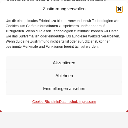
anschließend noch für die Bergungsmaßnahmen
gesperrt.
Zustimmung verwalten
Um dir ein optimales Erlebnis zu bieten, verwenden wir Technologien wie
Cookies, um Geräteinformationen zu speichern und/oder darauf
zuzugreifen. Wenn du diesen Technologien zustimmst, können wir Daten
wie das Surfverhalten oder eindeutige IDs auf dieser Website verarbeiten.
Wenn du deine Zustimmung nicht erteilst oder zurückziehst, können
Eingesetzte Kräfte: Feuerwehr Brinkum +++ Feuerwehr
bestimmte Merkmale und Funktionen beeinträchtigt werden.
Fahrenhorst +++ Feuerwehr Groß Mackenstedt +++
Feuerwehr Stuhr +++ Rettungsdienst +++
Akzeptieren
Gefahrgutstaffel Syke +++ DRK Bereitschaft Brinkum
+++ 4.Zug Kreisfeuerwehrbereitschaft 1
Ablehnen
Weitere Informationen über diesen Einsatz im
Einstellungen ansehen
Detailbericht
Cookie-Richtlinie
Datenschutz
Impressum
Impressum
Datenschutz