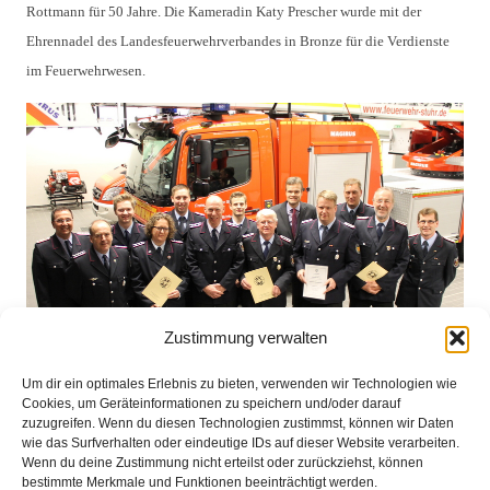
Rottmann für 50 Jahre. Die Kameradin Katy Prescher wurde mit der
Ehrennadel des Landesfeuerwehrverbandes in Bronze für die Verdienste
im Feuerwehrwesen.
Zustimmung verwalten
Um dir ein optimales Erlebnis zu bieten, verwenden wir Technologien wie
Cookies, um Geräteinformationen zu speichern und/oder darauf
zuzugreifen. Wenn du diesen Technologien zustimmst, können wir Daten
wie das Surfverhalten oder eindeutige IDs auf dieser Website verarbeiten.
Bild v.l.n.r: Thomas Erdt (OrtsBM), Manfred Wohlers, Fabian Martens,
Wenn du deine Zustimmung nicht erteilst oder zurückziehst, können
bestimmte Merkmale und Funktionen beeinträchtigt werden.
Katy Prescher, Janek Eggers, Michael Hofbauer, Kevin Sörensen, Helmut