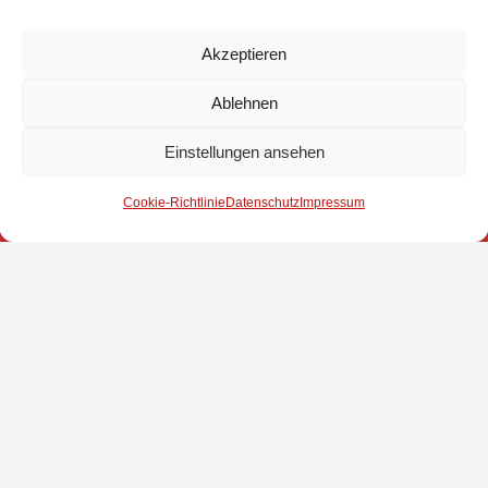
Grumbach, Ulrich Richter (1. Gemeinderat), Matthias Thom, Hartmut
Akzeptieren
Specht (Kreisfeuerwehr), Dieter Rottmann, Michael Kalusche (GBM)
Ablehnen
Einstellungen ansehen
Cookie-Richtlinie
Datenschutz
Impressum
Impressum
Datenschutz
Kontakt
© 2025 Freiwillige Feuerwehr Stuhr
Anmelden