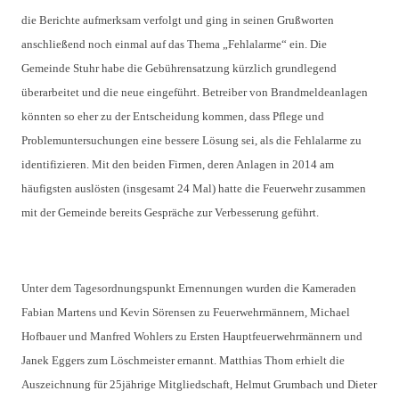
die Berichte aufmerksam verfolgt und ging in seinen Grußworten
anschließend noch einmal auf das Thema „Fehlalarme“ ein. Die
Gemeinde Stuhr habe die Gebührensatzung kürzlich grundlegend
überarbeitet und die neue eingeführt. Betreiber von Brandmeldeanlagen
könnten so eher zu der Entscheidung kommen, dass Pflege und
Problemuntersuchungen eine bessere Lösung sei, als die Fehlalarme zu
identifizieren. Mit den beiden Firmen, deren Anlagen in 2014 am
häufigsten auslösten (insgesamt 24 Mal) hatte die Feuerwehr zusammen
mit der Gemeinde bereits Gespräche zur Verbesserung geführt.
Unter dem Tagesordnungspunkt Ernennungen wurden die Kameraden
Fabian Martens und Kevin Sörensen zu Feuerwehrmännern, Michael
Hofbauer und Manfred Wohlers zu Ersten Hauptfeuerwehrmännern und
Janek Eggers zum Löschmeister ernannt. Matthias Thom erhielt die
Auszeichnung für 25jährige Mitgliedschaft, Helmut Grumbach und Dieter