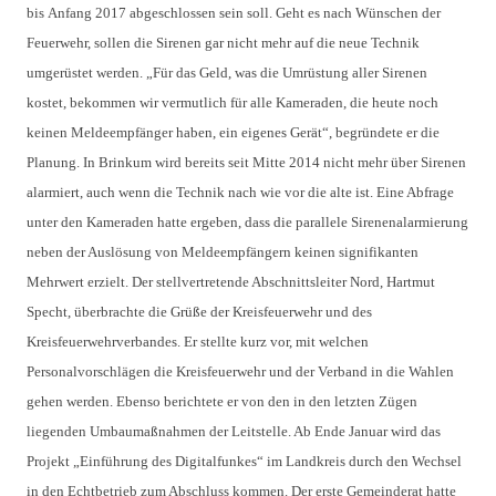
bis Anfang 2017 abgeschlossen sein soll. Geht es nach Wünschen der
Feuerwehr, sollen die Sirenen gar nicht mehr auf die neue Technik
umgerüstet werden. „Für das Geld, was die Umrüstung aller Sirenen
kostet, bekommen wir vermutlich für alle Kameraden, die heute noch
keinen Meldeempfänger haben, ein eigenes Gerät“, begründete er die
Planung. In Brinkum wird bereits seit Mitte 2014 nicht mehr über Sirenen
alarmiert, auch wenn die Technik nach wie vor die alte ist. Eine Abfrage
unter den Kameraden hatte ergeben, dass die parallele Sirenenalarmierung
neben der Auslösung von Meldeempfängern keinen signifikanten
Mehrwert erzielt. Der stellvertretende Abschnittsleiter Nord, Hartmut
Specht, überbrachte die Grüße der Kreisfeuerwehr und des
Kreisfeuerwehrverbandes. Er stellte kurz vor, mit welchen
Personalvorschlägen die Kreisfeuerwehr und der Verband in die Wahlen
gehen werden. Ebenso berichtete er von den in den letzten Zügen
liegenden Umbaumaßnahmen der Leitstelle. Ab Ende Januar wird das
Projekt „Einführung des Digitalfunkes“ im Landkreis durch den Wechsel
in den Echtbetrieb zum Abschluss kommen. Der erste Gemeinderat hatte