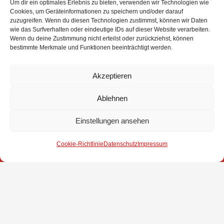
Um dir ein optimales Erlebnis zu bieten, verwenden wir Technologien wie
Löschmeister: Arne Dahnken
Cookies, um Geräteinformationen zu speichern und/oder darauf
zuzugreifen. Wenn du diesen Technologien zustimmst, können wir Daten
Ehrungen:
wie das Surfverhalten oder eindeutige IDs auf dieser Website verarbeiten.
Wenn du deine Zustimmung nicht erteilst oder zurückziehst, können
bestimmte Merkmale und Funktionen beeinträchtigt werden.
25 Jahre: Torsten Alves (2015)
60 Jahre: Albert Stöver (2015), Heinrich Dierks und Heinrich Jürgens
Akzeptieren
Ablehnen
Einstellungen ansehen
Impressum
Cookie-Richtlinie
Datenschutz
Impressum
Datenschutz
Kontakt
© 2025 Freiwillige Feuerwehr Stuhr
Anmelden