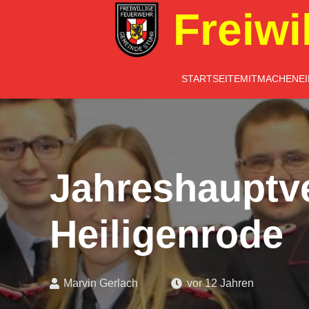
Freiwi
STARTSEITE
MITMACHEN
E
Jahreshauptv
Heiligenrode
Marvin Gerlach
vor 12 Jahren