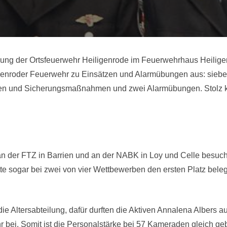
ng der Ortsfeuerwehr Heiligenrode im Feuerwehrhaus Heiligenr
igenroder Feuerwehr zu Einsätzen und Alarmübungen aus: sieb
hen und Sicherungsmaßnahmen und zwei Alarmübungen. Stolz ko
 der FTZ in Barrien und an der NABK in Loy und Celle besuch
te sogar bei zwei von vier Wettbewerben den ersten Platz belegt
in die Altersabteilung, dafür durften die Aktiven Annalena Albe
bei. Somit ist die Personalstärke bei 57 Kameraden gleich gebli