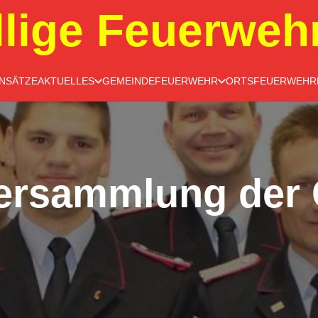
llige Feuerweh
INSÄTZE
AKTUELLES
GEMEINDEFEUERWEHR
ORTSFEUERWEHR
ersammlung der 