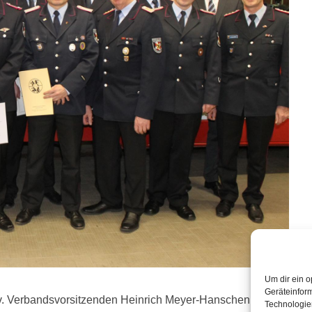
Um dir ein o
Geräteinfor
v. Verbandsvorsitzenden Heinrich Meyer-Hanschen, Ortsbrandme
Technologien