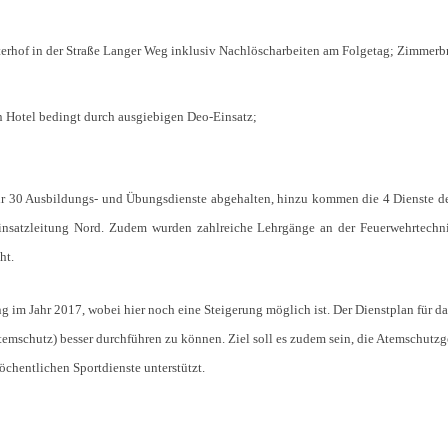
terhof in der Straße Langer Weg inklusiv Nachlöscharbeiten am Folgetag; Zimmer
n Hotel bedingt durch ausgiebigen Deo-Einsatz;
r 30 Ausbildungs- und Übungsdienste abgehalten, hinzu kommen die 4 Dienste des
nsatzleitung Nord. Zudem wurden zahlreiche Lehrgänge an der Feuerwehrtechni
ht.
 im Jahr 2017, wobei hier noch eine Steigerung möglich ist. Der Dienstplan für da
temschutz) besser durchführen zu können. Ziel soll es zudem sein, die Atemschutz
öchentlichen Sportdienste unterstützt.