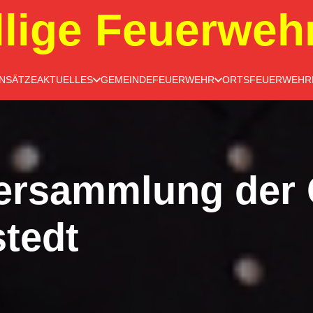
llige Feuerweh
INSÄTZE
AKTUELLES
GEMEINDEFEUERWEHR
ORTSFEUERWEHR
ersammlung der 
tedt