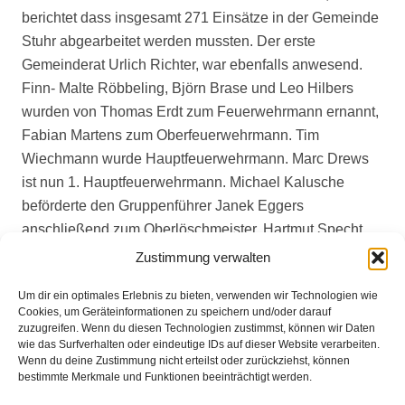
berichtet dass insgesamt 271 Einsätze in der Gemeinde
Stuhr abgearbeitet werden mussten. Der erste
Gemeinderat Urlich Richter, war ebenfalls anwesend.
Finn- Malte Röbbeling, Björn Brase und Leo Hilbers
wurden von Thomas Erdt zum Feuerwehrmann ernannt,
Fabian Martens zum Oberfeuerwehrmann. Tim
Wiechmann wurde Hauptfeuerwehrmann. Marc Drews
ist nun 1. Hauptfeuerwehrmann. Michael Kalusche
beförderte den Gruppenführer Janek Eggers
anschließend zum Oberlöschmeister. Hartmut Specht,
übernahm nach seinen Grußworten der Kreisfeuerwehr
Zustimmung verwalten
die Ehrungen von, Rainer Lammers für 25 Jahre, Cord
Um dir ein optimales Erlebnis zu bieten, verwenden wir Technologien wie
Tinnemeyer für 40 Jahre und Friedhelm Eggers für 50
Cookies, um Geräteinformationen zu speichern und/oder darauf
Jahre Mitgliedschaft in der Freiwilligen Feuerwehr.
zuzugreifen. Wenn du diesen Technologien zustimmst, können wir Daten
wie das Surfverhalten oder eindeutige IDs auf dieser Website verarbeiten.
Wenn du deine Zustimmung nicht erteilst oder zurückziehst, können
bestimmte Merkmale und Funktionen beeinträchtigt werden.