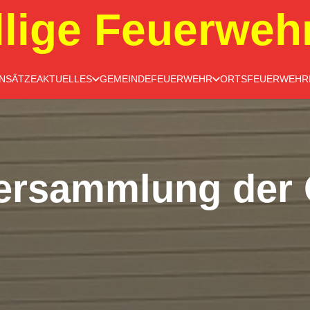
llige Feuerweh
INSÄTZE
AKTUELLES
GEMEINDEFEUERWEHR
ORTSFEUERWEHR
ersammlung der 