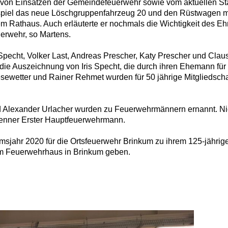
von Einsätzen der Gemeindefeuerwehr sowie vom aktuellen Stan
piel das neue Löschgruppenfahrzeug 20 und den Rüstwagen mit
Rathaus. Auch erläuterte er nochmals die Wichtigkeit des Ehr
uerwehr, so Martens.
pecht, Volker Last, Andreas Prescher, Katy Prescher und Claus T
e Auszeichnung von Iris Specht, die durch ihren Ehemann für 
sewetter und Rainer Rehmet wurden für 50 jährige Mitgliedsch
 Alexander Urlacher wurden zu Feuerwehrmännern ernannt. Ni
enner Erster Hauptfeuerwehrmann.
msjahr 2020 für die Ortsfeuerwehr Brinkum zu ihrem 125-jährig
 am Feuerwehrhaus in Brinkum geben.