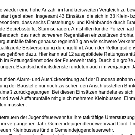
ze wieder eine hohe Anzahl im landkreisweiten Vergleich zu bewä
stant geblieben. Insgesamt 43 Einsätze, die sich in 33 Klein- 
 insbesondere, dass sechs Entstehungs- und Kleinbrände durch 
e Betriebsstoffe, Sturmschäden, Amtshilfen für die Polizei nac
allendach, das nach schweren Regenfällen einzustürzen drohte
utunfälle fallen genauso regelmäßig an wie schwere Verkehrs
alifizierte Erstversorgung durchgeführt. Auch der Rettungsdienst
es gehören dazu. Hier kann auf 12 ausgebildete Rettungssanität
ch im Rettungsdienst oder der Feuerwehr tätig. Durch die groß
rungen. Brandsicherheitsdienste rundeten auch im vergangen 
uf den Alarm- und Ausrückeordnung auf der Bundesautobahn ei
ng der Baustelle nur noch zwischen den Anschlusstellen Brink
malmaß zurückgegangen. Bei diesen Einsätzen handelte es sich
sind zwei Auffahrunfälle mit gleich mehreren Kleinbussen. Ein
rden mussten.
euern der Jugendfeuerwehr für ihre tatkräftige Unterstützung 
hen im vergangenen Jahr. Gemeindejugendfeuerwehrwart Cord Tin
 neuen Kleinbusses für die Gemeindejugendfeuerwehr.