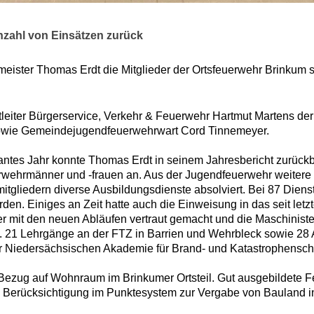
nzahl von Einsätzen zurück
meister Thomas Erdt die Mitglieder der Ortsfeuerwehr Brinkum
eiter Bürgerservice, Verkehr & Feuerwehr Hartmut Martens der
owie Gemeindejugendfeuerwehrwart Cord Tinnemeyer.
ssantes Jahr konnte Thomas Erdt in seinem Jahresbericht zurüc
rwehrmänner und -frauen an. Aus der Jugendfeuerwehr weitere 
itgliedern diverse Ausbildungsdienste absolviert. Bei 87 Dien
rden. Einiges an Zeit hatte auch die Einweisung in das seit l
er mit den neuen Abläufen vertraut gemacht und die Maschinis
azu. 21 Lehrgänge an der FTZ in Barrien und Wehrbleck sowi
 Niedersächsischen Akademie für Brand- und Katastrophensch
zug auf Wohnraum im Brinkumer Ortsteil. Gut ausgebildete Feue
ne Berücksichtigung im Punktesystem zur Vergabe von Bauland i