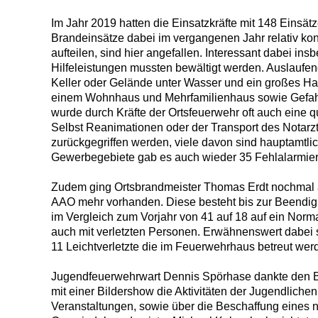
Im Jahr 2019 hatten die Einsatzkräfte mit 148 Einsät
Brandeinsätze dabei im vergangenen Jahr relativ kon
aufteilen, sind hier angefallen. Interessant dabei
Hilfeleistungen mussten bewältigt werden. Auslaufend
Keller oder Gelände unter Wasser und ein großes H
einem Wohnhaus und Mehrfamilienhaus sowie Gefahrg
wurde durch Kräfte der Ortsfeuerwehr oft auch eine qu
Selbst Reanimationen oder der Transport des Notarzt
zurückgegriffen werden, viele davon sind hauptamtli
Gewerbegebiete gab es auch wieder 35 Fehlalarmie
Zudem ging Ortsbrandmeister Thomas Erdt nochmal a
AAO mehr vorhanden. Diese besteht bis zur Beendigu
im Vergleich zum Vorjahr von 41 auf 18 auf ein Nor
auch mit verletzten Personen. Erwähnenswert dabei 
11 Leichtverletzte die im Feuerwehrhaus betreut we
Jugendfeuerwehrwart Dennis Spörhase dankte den Betr
mit einer Bildershow die Aktivitäten der Jugendlic
Veranstaltungen, sowie über die Beschaffung eines