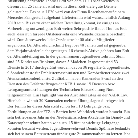
Ausrüstung berichtete Thomas Erdt von dem TLF 16/25 welches in
diesem Jahr 25 Jahre alt wird und in dieser Zeit viele gute Dienste
geleistet hat. Das neue LF20 wird von der Firma Rosenbauer auf einem
Mercedes Fahrgestell aufgebaut. Liefertermin wird wahrscheinlich Anfang
2019 sein. Bis es zu einer solchen Bestellung kommt, ist einiges an
Vorbereitung notwendig, so Erdt weiter. Sehr positiv findet Thomas Erdt
auch, dass nun für jede Ortsfeuerwehr eine Wärmebildkamera beschafft
wird. Zum Jahreswechsel der Ortsfeuerwehr 60 aktive Mitglieder
angehören. Der Altersdurchschnitt liegt bei 40 Jahren und ist gegenüber
dem Vorjahr wieder leicht gestiegen. 16 ehemals Aktive gehören laut Erdt
der Altersabteilung an. In der gemeinsamen Jugendfeuerwehr mit Stuhr
sind 25 Kinder aus Brinkum, davon 5 Mädchen. Insgesamt sind 53
Dienste in 2017 durchgeführt worden, davon 36 reguläre Gruppendienste,
9 Sonderdienste für Drehleitermaschinisten und Korbbediener sowie zwei
Atemschutzsonderdienste. Zusätzlich haben Kameraden 8-mal an den
Diensten des Gefahrstoffzuges der KFB 1 sowie 15 Diensten bzw.
Lehrgangsunterstützungen der Technischen Einsatzleitung Nord
teilgenommen. Ein Highlight war der Ausbildungstag an der NABK Loy.
Hier haben wir mit 30 Kameraden mehrere Übungslagen durchgespielt.
Der Termin für dieses Jahr steht schon fest. 18 Lehrgänge bzw.
Fortbildungen an der FTZ in Barrien bzw. Wehrbleck wurden besucht. Ein
sehr betriebsames Jahr an der Niedersächsischen Akademie für Brand- und
Katastrophenschutz hatten wir auch. 15 für uns wichtige Lehrgänge
konnten besucht werden. Jugendfeuerwehrwart Dennis Spörhase bedankte
sich bei seinem Betreuerteam für die gute Zusammenarbeit im letzten Jahr.