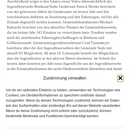
Anschließend zeigte er den Gästen einen Video-Jahresrückblich der
Jugendfeuerwehr Brinkum/Stuhr. Gerätewart Patrick Menke berichtete
von der geleisteten Arbeit der Gerätewarte im letzten Jahr und den
verschiedenen defekten an Ausrüstung und den Fahrzeugen, welche alle
Zeitnah abgestellt werden konnten. Gemeindebrandmeister Michael
Kalusche berichtet von den aktuellen Themen der Gemeindefeuerwehr,
die im letzten Jahr 343 Einsätze zu verzeichnen hatte. Erwähnt wurden
auch die anstehenden Fahrzeugbeschaffungen in Brinkum und
Gr.Mackenstedt. Geimeindejugendfeurwehrwart Cord Tinnemeyer
berichtete über die drei Jugendfeuerwehren der Gemeinde Stuhr mit
aktuell 93 Mitgliedern. Ab dem 16. Lebensjahr besteht die Möglichkeit,
dass die Jugendlichen in den aktiven Dienst übertreten. Im Schnitt der
letzten Jahre konnten pro Jahr neun Jugendliche aus der Jugendfeuerwehr
in die Einsatzabteilungen der sechs Ortsfeuerwehren übergeben und damit
ein guter Beitrag zur Nachwuchssicherung geleistet werden.
Zustimmung verwalten
Bürgermeister Niels Thomsen hob noch einmal die Einsätze an den
Sturmtagen Anfang Oktober hervor. Damals habe sich gezeigt, wie wichtig
die Feuerwehr sei. Er lobte die Einsatzbereitschaft der Mitglieder. „In
Um dir ein optimales Erlebnis zu bieten, verwenden wir Technologien wie
unserer Gesellschaft gibt es tatsächlich Bürger, die sich freiwillig in
Cookies, um Geräteinformationen zu speichern und/oder darauf
Gefahr begeben.“
zuzugreifen. Wenn du diesen Technologien zustimmst, können wir Daten
wie das Surfverhalten oder eindeutige IDs auf dieser Website verarbeiten.
Nico Krummhorn wurde von Thomas Erdt zum Feuerwehrmann ernannt,
Wenn du deine Zustimmung nicht erteilst oder zurückziehst, können
Fabian Martens und Nico Wahlers zum Hauptfeuerwehrmann. Michael
bestimmte Merkmale und Funktionen beeinträchtigt werden.
Kalusche beförderte den Gruppenführer Fabian Löhmann zum
Löschmeister. Hartmut Specht übernahm nach seinen Grußworten der