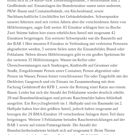
teilen sich in 24 Klein- bzw. Entstehungsbrände, 3 Mittebrände und 2
Großbrände auf. Einsatzlagen der Brandeinsätze waren unter anderem,
PKW- Baum und Containerbrände, ein Küchenbrand, sowie
Nachbarschaftliche Löschhilfen bei Gebäudebränden. Schwerpunkte
unserer Arbeiten sind seit vielen Jahren aber die verschiedenen Arten von
Hilfeleistungen, sagte Erdt weiter. 85 Einsätze schlagen hier zu Buche.
Zwei Stürme haben hier einen erheblichen Anteil mit insgesamt 42
Einsätzen beigetragen. Ein weiterer Schwerpunkt war die Baustelle auf
der BAB 1.Hier mussten 8 Einsätze in Verbindung mit verletzten Personen
abgearbeitet werden, 5 weitere fielen unter die Einsatzbilder, Brand oder
Fehlalarm. Neben diesen Hilfeleistungen gibt es ein großes Spektrum für
die weiteren 35 Hilfeleistungen. Wasser im Keller oder
Überschwemmungen nach Starkregen, Kraftstoffe auf Gewässer oder
Straße, Eingeklemmte Person unter Container, Person abgestützt oder
Person im Wasser, Person hinter verschlossener Tür oder Tragehilfe mit der
Drehleiter, Gasgeruch und ein Einsatz im Zusammenhang mit dem
Fachzug Gefahrstoff der KFB 1, sowie die Rettung einer Katze aus einem
Baum. Leider hat sich die Anzahl der Fehlalarme wieder deutlich erhöht.
29-mal Brandmeldeanlagen und private Rauchmelder haben fehlerhaft
ausgelöst. Ein Recyclingbetrieb im 1. Halbjahr und ein Baumarkt im 2.
Halbjahr haben hier den größten Anteil, jedoch haben insgesamt auf
bezogen die 29 BMA-Einsätze 19 verschiedene Anlagen ihren Teil dazu
beigetragen. Weitere 3 Fehlalarme betrafen Rauchentwicklungen auf der
BAB 1 sowie auf einem Firmengelände. Die Anzahl der
Brandsicherheitsdienste beläuft sich auf insgesamt 6. Beim Thema