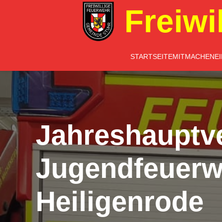
Freiwi
STARTSEITE
MITMACHEN
E
Jahreshauptv
Jugendfeuerw
Heiligenrode