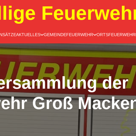
llige Feuerweh
INSÄTZE
AKTUELLES
GEMEINDEFEUERWEHR
ORTSFEUERWEHR
ersammlung der
ehr Groß Macken