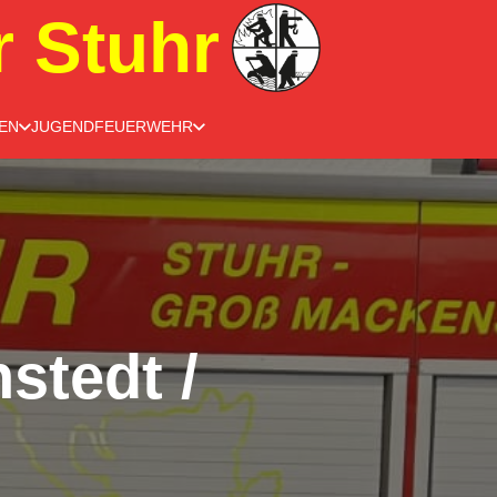
r Stuhr
EN
JUGENDFEUERWEHR
stedt /