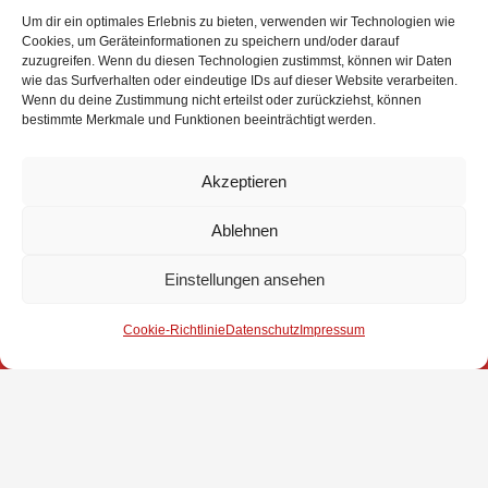
Um dir ein optimales Erlebnis zu bieten, verwenden wir Technologien wie
Cookies, um Geräteinformationen zu speichern und/oder darauf
zuzugreifen. Wenn du diesen Technologien zustimmst, können wir Daten
wie das Surfverhalten oder eindeutige IDs auf dieser Website verarbeiten.
v.l.: Stv Jugendfeuerwehrwart Nils Lüßen,
Wenn du deine Zustimmung nicht erteilst oder zurückziehst, können
Gemeindejugendfeuerwehrwartin Anja Wilken, Marc Schelenz, Tjark
bestimmte Merkmale und Funktionen beeinträchtigt werden.
Witte, Niklas Schütte, Svenja Rackisch, Stina Witte und Christoph
Schröder
Akzeptieren
Ablehnen
Einstellungen ansehen
Impressum
Cookie-Richtlinie
Datenschutz
Impressum
Datenschutz
Kontakt
© 2025 Freiwillige Feuerwehr Stuhr