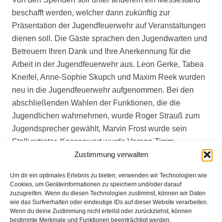
beschafft werden, welcher dann zukünftig zur
Präsentation der Jugendfeuerwehr auf Veranstaltungen
dienen soll. Die Gäste sprachen den Jugendwarten und
Betreuern Ihren Dank und Ihre Anerkennung für die
Arbeit in der Jugendfeuerwehr aus. Leon Gerke, Tabea
Kneifel, Anne-Sophie Skupch und Maxim Reek wurden
neu in die Jugendfeuerwehr aufgenommen. Bei den
abschließenden Wahlen der Funktionen, die die
Jugendlichen wahrnehmen, wurde Roger Strauß zum
Jugendsprecher gewählt, Marvin Frost wurde sein
Stellvertreter. Kassenwart wurde Verena Timm,
stellvertretender Kassenwart ist Nils Klein. Als
Zustimmung verwalten
Schriftführer agieren in diesem Jahr Lina Wohnig und
Um dir ein optimales Erlebnis zu bieten, verwenden wir Technologien wie
Finn Wohnig.
Cookies, um Geräteinformationen zu speichern und/oder darauf
zuzugreifen. Wenn du diesen Technologien zustimmst, können wir Daten
wie das Surfverhalten oder eindeutige IDs auf dieser Website verarbeiten.
Wenn du deine Zustimmung nicht erteilst oder zurückziehst, können
bestimmte Merkmale und Funktionen beeinträchtigt werden.