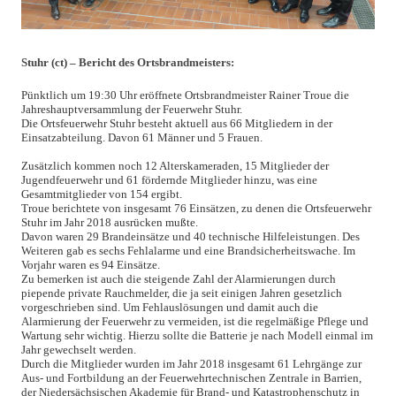
Stuhr (ct) – Bericht des Ortsbrandmeisters:
Pünktlich um 19:30 Uhr eröffnete Ortsbrandmeister Rainer Troue die
Jahreshauptversammlung der Feuerwehr Stuhr.
Die Ortsfeuerwehr Stuhr besteht aktuell aus 66 Mitgliedern in der
Einsatzabteilung. Davon 61 Männer und 5 Frauen.
Zusätzlich kommen noch 12 Alterskameraden, 15 Mitglieder der
Jugendfeuerwehr und 61 fördernde Mitglieder hinzu, was eine
Gesamtmitglieder von 154 ergibt.
Troue berichtete von insgesamt 76 Einsätzen, zu denen die Ortsfeuerwehr
Stuhr im Jahr 2018 ausrücken mußte.
Davon waren 29 Brandeinsätze und 40 technische Hilfeleistungen. Des
Weiteren gab es sechs Fehlalarme und eine Brandsicherheitswache. Im
Vorjahr waren es 94 Einsätze.
Zu bemerken ist auch die steigende Zahl der Alarmierungen durch
piepende private Rauchmelder, die ja seit einigen Jahren gesetzlich
vorgeschrieben sind. Um Fehlauslösungen und damit auch die
Alarmierung der Feuerwehr zu vermeiden, ist die regelmäßige Pflege und
Wartung sehr wichtig. Hierzu sollte die Batterie je nach Modell einmal im
Jahr gewechselt werden.
Durch die Mitglieder wurden im Jahr 2018 insgesamt 61 Lehrgänge zur
Aus- und Fortbildung an der Feuerwehrtechnischen Zentrale in Barrien,
der Niedersächsischen Akademie für Brand- und Katastrophenschutz in