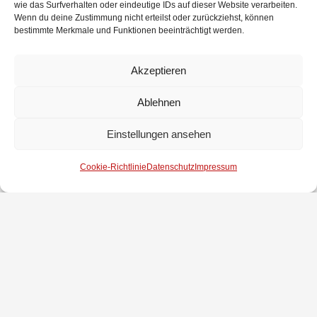
wie das Surfverhalten oder eindeutige IDs auf dieser Website verarbeiten.
Wenn du deine Zustimmung nicht erteilst oder zurückziehst, können
bestimmte Merkmale und Funktionen beeinträchtigt werden.
Akzeptieren
Ablehnen
Bild (v.l.n.r.): Erster Gemeinderat Ulrich Richter, Uwe Stubbemann, Marc
Schwarting, Rainer Jürgens, Ortsbrandmeister Rainer Troue, Torsten
Einstellungen ansehen
Strauß, Helmut Schulenberg, Cord Wührmann, heidrun Troue, Klaus-
Dieter Dittmar, Sebastian Klein, Roger Strauß, Klaus-Dieter Wessels,
Gemeindebrandmeister Michael Kalusche
Cookie-Richtlinie
Datenschutz
Impressum
Impressum
Datenschutz