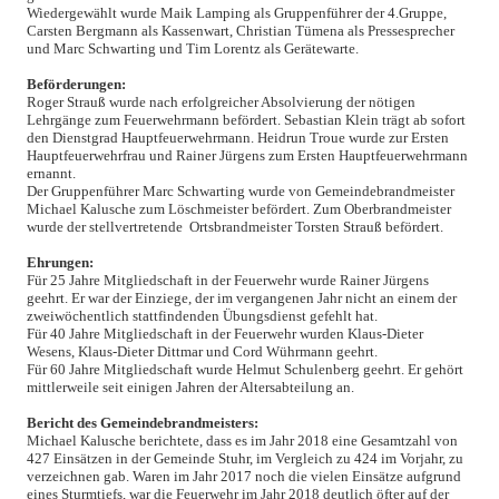
Wiedergewählt wurde Maik Lamping als Gruppenführer der 4.Gruppe,
Carsten Bergmann als Kassenwart, Christian Tümena als Pressesprecher
und Marc Schwarting und Tim Lorentz als Gerätewarte.
Beförderungen:
Roger Strauß wurde nach erfolgreicher Absolvierung der nötigen
Lehrgänge zum Feuerwehrmann befördert. Sebastian Klein trägt ab sofort
den Dienstgrad Hauptfeuerwehrmann. Heidrun Troue wurde zur Ersten
Hauptfeuerwehrfrau und Rainer Jürgens zum Ersten Hauptfeuerwehrmann
ernannt.
Der Gruppenführer Marc Schwarting wurde von Gemeindebrandmeister
Michael Kalusche zum Löschmeister befördert. Zum Oberbrandmeister
wurde der stellvertretende Ortsbrandmeister Torsten Strauß befördert.
Ehrungen:
Für 25 Jahre Mitgliedschaft in der Feuerwehr wurde Rainer Jürgens
geehrt. Er war der Einziege, der im vergangenen Jahr nicht an einem der
zweiwöchentlich stattfindenden Übungsdienst gefehlt hat.
Für 40 Jahre Mitgliedschaft in der Feuerwehr wurden Klaus-Dieter
Wesens, Klaus-Dieter Dittmar und Cord Wührmann geehrt.
Für 60 Jahre Mitgliedschaft wurde Helmut Schulenberg geehrt. Er gehört
mittlerweile seit einigen Jahren der Altersabteilung an.
Bericht des Gemeindebrandmeisters:
Michael Kalusche berichtete, dass es im Jahr 2018 eine Gesamtzahl von
427 Einsätzen in der Gemeinde Stuhr, im Vergleich zu 424 im Vorjahr, zu
verzeichnen gab. Waren im Jahr 2017 noch die vielen Einsätze aufgrund
eines Sturmtiefs, war die Feuerwehr im Jahr 2018 deutlich öfter auf der