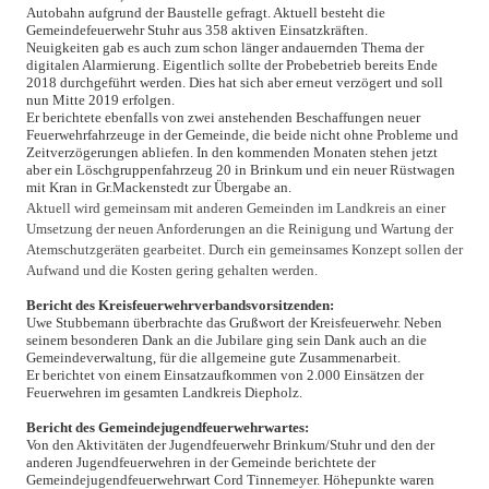
Autobahn aufgrund der Baustelle gefragt. Aktuell besteht die
Gemeindefeuerwehr Stuhr aus 358 aktiven Einsatzkräften.
Neuigkeiten gab es auch zum schon länger andauernden Thema der
digitalen Alarmierung. Eigentlich sollte der Probebetrieb bereits Ende
2018 durchgeführt werden. Dies hat sich aber erneut verzögert und soll
nun Mitte 2019 erfolgen.
Er berichtete ebenfalls von zwei anstehenden Beschaffungen neuer
Feuerwehrfahrzeuge in der Gemeinde, die beide nicht ohne Probleme und
Zeitverzögerungen abliefen. In den kommenden Monaten stehen jetzt
aber ein Löschgruppenfahrzeug 20 in Brinkum und ein neuer Rüstwagen
mit Kran in Gr.Mackenstedt zur Übergabe an.
Aktuell wird gemeinsam mit anderen Gemeinden im Landkreis an einer
Umsetzung der neuen Anforderungen an die Reinigung und Wartung der
Atemschutzgeräten gearbeitet. Durch ein gemeinsames Konzept sollen der
Aufwand und die Kosten gering gehalten werden.
Bericht des Kreisfeuerwehrverbandsvorsitzenden:
Uwe Stubbemann überbrachte das Grußwort der Kreisfeuerwehr. Neben
seinem besonderen Dank an die Jubilare ging sein Dank auch an die
Gemeindeverwaltung, für die allgemeine gute Zusammenarbeit.
Er berichtet von einem Einsatzaufkommen von 2.000 Einsätzen der
Feuerwehren im gesamten Landkreis Diepholz.
Bericht des Gemeindejugendfeuerwehrwartes:
Von den Aktivitäten der Jugendfeuerwehr Brinkum/Stuhr und den der
anderen Jugendfeuerwehren in der Gemeinde berichtete der
Gemeindejugendfeuerwehrwart Cord Tinnemeyer. Höhepunkte waren