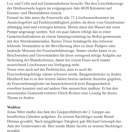
Loy und Celle und auf Gemeindeebene besucht. Die drei Löschfahrzeuge
der Ortsfeuerwehr legten im vergangenen Jahr 4639 Kilometer auf
Einsatz- und Dienstfahrten zurück.
Einmal im Jahr muss die Feuerwehr alle 71 Löschwasserbrunnen im
Ausrückegebiet auf Funktionsfähigkeit prüfen, da diese vom Grundwasser
abhängig sind und versiegen können. Hierzu muss das Wasser mit einer
Pumpe angesaugt werden. Seit ein paar Jahren erfolgt das in einer
Gemeinschaftsaktion an einem Samstagvormittag im Herbst gemeinsam
mit den Alterskammeraden. Rainer Troue bemängelte das teilweise
fehlende Verständnis in der Bevölkerung über zu laute Pumpen oder
laufende Motoren der Feuerwehrfahrzeuge. Immer wieder käme es zu
Beschwerden und Unverständnis für diese zwingend nötige Aufgabe zur
Sicherung des Brandschutzes, damit bei einem Feuer auch immer
ausreichend Löschwasser zur Verfügung steht.
Troue wies auch auf das Problem hin, dass es auch für
Feuerwehrangehörige immer schwerer werde, Baugrundstücke zu finden.
Hierdurch hat es in den letzten Jahren bereits mehrere Austritte gegeben,
da Feuerwehrmitglieder im Ausrückebereich kein Baugrundstück
erwerben konnten und auf andere Orte ausweichen mußten. Er bat den
anwesenden Gemeindevertreter Ulrich Richter eine Lösung für dieses
Thema zu finden.
Wahlen:
Jonas Witte mußte das Amt des Gruppenführers der 2. Gruppe aus
beruflichen Gründen aufgeben. Zu seinem Nachfolger wurde Bernd
Dittmar gewählt. Nach langjähriger Tätigkeit gab Michael Griesoph das
Amt des Gerätewartes ab. Hier wurde Malte Jacobs zu seinem Nachfolger
gewählt.