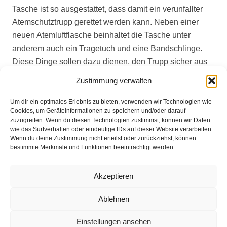
Tasche ist so ausgestattet, dass damit ein verunfallter
Atemschutztrupp gerettet werden kann. Neben einer
neuen Atemluftflasche beinhaltet die Tasche unter
anderem auch ein Tragetuch und eine Bandschlinge.
Diese Dinge sollen dazu dienen, den Trupp sicher aus
dem Gefahrenbereich zu bringen.
Zustimmung verwalten
Die Atemschutzgeräte der 180 Einsatzkräfte bestehend
Um dir ein optimales Erlebnis zu bieten, verwenden wir Technologien wie
aus Atemluftflaschen und Masken wurden laufend in der
Cookies, um Geräteinformationen zu speichern und/oder darauf
zuzugreifen. Wenn du diesen Technologien zustimmst, können wir Daten
Atemschutzwerkstatt neu befüllt bzw. gereinigt. Um auch
wie das Surfverhalten oder eindeutige IDs auf dieser Website verarbeiten.
den anderen Teil der Atemschutzgeräteträger aus den
Wenn du deine Zustimmung nicht erteilst oder zurückziehst, können
bestimmte Merkmale und Funktionen beeinträchtigt werden.
drei Kommunen zu schulen, wird die
Brandsimulationsanlage im kommenden Jahr erneut
Bestandteil der Interkommunalen Ausbildung sein.
Akzeptieren
Ablehnen
{gallery}Heiligenrode/aktuelles-und-
Einstellungen ansehen