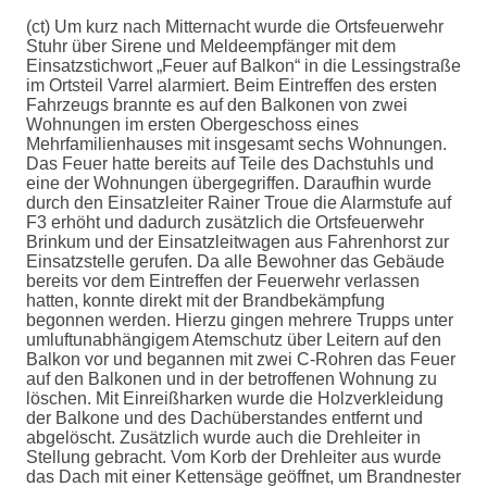
(ct) Um kurz nach Mitternacht wurde die Ortsfeuerwehr
Stuhr über Sirene und Meldeempfänger mit dem
Einsatzstichwort „Feuer auf Balkon“ in die Lessingstraße
im Ortsteil Varrel alarmiert. Beim Eintreffen des ersten
Fahrzeugs brannte es auf den Balkonen von zwei
Wohnungen im ersten Obergeschoss eines
Mehrfamilienhauses mit insgesamt sechs Wohnungen.
Das Feuer hatte bereits auf Teile des Dachstuhls und
eine der Wohnungen übergegriffen. Daraufhin wurde
durch den Einsatzleiter Rainer Troue die Alarmstufe auf
F3 erhöht und dadurch zusätzlich die Ortsfeuerwehr
Brinkum und der Einsatzleitwagen aus Fahrenhorst zur
Einsatzstelle gerufen. Da alle Bewohner das Gebäude
bereits vor dem Eintreffen der Feuerwehr verlassen
hatten, konnte direkt mit der Brandbekämpfung
begonnen werden. Hierzu gingen mehrere Trupps unter
umluftunabhängigem Atemschutz über Leitern auf den
Balkon vor und begannen mit zwei C-Rohren das Feuer
auf den Balkonen und in der betroffenen Wohnung zu
löschen. Mit Einreißharken wurde die Holzverkleidung
der Balkone und des Dachüberstandes entfernt und
abgelöscht. Zusätzlich wurde auch die Drehleiter in
Stellung gebracht. Vom Korb der Drehleiter aus wurde
das Dach mit einer Kettensäge geöffnet, um Brandnester