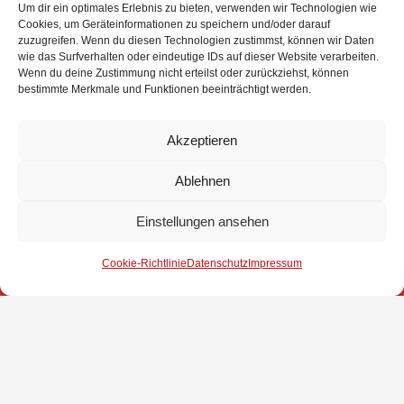
Um dir ein optimales Erlebnis zu bieten, verwenden wir Technologien wie
Cookies, um Geräteinformationen zu speichern und/oder darauf
zuzugreifen. Wenn du diesen Technologien zustimmst, können wir Daten
wie das Surfverhalten oder eindeutige IDs auf dieser Website verarbeiten.
Wenn du deine Zustimmung nicht erteilst oder zurückziehst, können
bestimmte Merkmale und Funktionen beeinträchtigt werden.
Akzeptieren
Weitere Informationen über diesen Einsatz im
Detailbericht
Ablehnen
Einstellungen ansehen
Impressum
Cookie-Richtlinie
Datenschutz
Impressum
Datenschutz
Kontakt
© 2025 Freiwillige Feuerwehr Stuhr
Anmelden