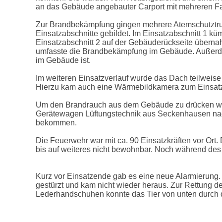
an das Gebäude angebauter Carport mit mehreren Fa
Zur Brandbekämpfung gingen mehrere Atemschutztrup
Einsatzabschnitte gebildet. Im Einsatzabschnitt 1 
Einsatzabschnitt 2 auf der Gebäuderückseite überna
umfasste die Brandbekämpfung im Gebäude. Außerde
im Gebäude ist.
Im weiteren Einsatzverlauf wurde das Dach teilweis
Hierzu kam auch eine Wärmebildkamera zum Einsat
Um den Brandrauch aus dem Gebäude zu drücken wurd
Gerätewagen Lüftungstechnik aus Seckenhausen nacha
bekommen.
Die Feuerwehr war mit ca. 90 Einsatzkräften vor Ort
bis auf weiteres nicht bewohnbar. Noch während des
Kurz vor Einsatzende gab es eine neue Alarmierung. 
gestürzt und kam nicht wieder heraus. Zur Rettung d
Lederhandschuhen konnte das Tier von unten durch 