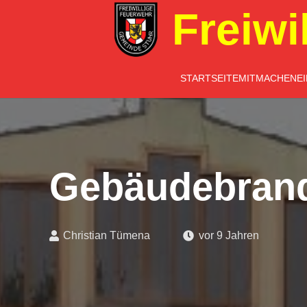
Freiwi
STARTSEITE
MITMACHEN
E
Gebäudebrand
Christian Tümena
vor 9 Jahren