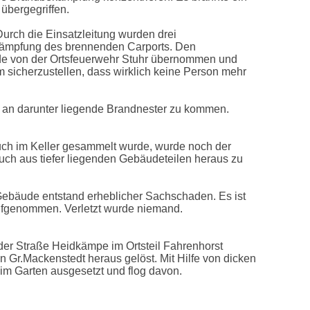
übergegriffen.
rch die Einsatzleitung wurden drei
ekämpfung des brennenden Carports. Den
rde von der Ortsfeuerwehr Stuhr übernommen und
icherzustellen, dass wirklich keine Person mehr
m an darunter liegende Brandnester zu kommen.
uch im Keller gesammelt wurde, wurde noch der
ch aus tiefer liegenden Gebäudeteilen heraus zu
 Gebäude entstand erheblicher Sachschaden. Es ist
aufgenommen. Verletzt wurde niemand.
der Straße Heidkämpe im Ortsteil Fahrenhorst
n Gr.Mackenstedt heraus gelöst. Mit Hilfe von dicken
m Garten ausgesetzt und flog davon.