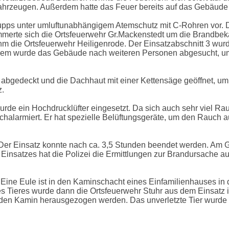
hrzeugen. Außerdem hatte das Feuer bereits auf das Gebäude 
ps unter umluftunabhängigem Atemschutz mit C-Rohren vor. Du
kümmerte sich die Ortsfeuerwehr Gr.Mackenstedt um die Brandb
hm die Ortsfeuerwehr Heiligenrode. Der Einsatzabschnitt 3 wu
m wurde das Gebäude nach weiteren Personen abgesucht, um s
e abgedeckt und die Dachhaut mit einer Kettensäge geöffnet, u
z.
e ein Hochdrucklüfter eingesetzt. Da sich auch sehr viel Ra
larmiert. Er hat spezielle Belüftungsgeräte, um den Rauch au
. Der Einsatz konnte nach ca. 3,5 Stunden beendet werden. Am
 Einsatzes hat die Polizei die Ermittlungen zur Brandursache 
Eine Eule ist in den Kaminschacht eines Einfamilienhauses in 
es Tieres wurde dann die Ortsfeuerwehr Stuhr aus dem Einsatz i
den Kamin herausgezogen werden. Das unverletzte Tier wurde i