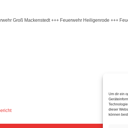
uerwehr Groß Mackenstedt +++ Feuerwehr Heiligenrode +++ F
Um dir ein o
Geräteinfor
Technologien
dieser Websi
ericht
können best