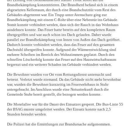
Brandbekämpfung konzentrieren. Der Brandherd befand sich in einem
abgesetzten Kellerraum, der durch eine Brandschutztür vom Rest des
Gebäudes abgetrennt war. Ein Trupp unter Atemschutz ging zur
Brandbekämpfung mit einem C-Rohr über eine Nebentür ins Gebäude.
Somit konnte verhindert werden, dass sich der Rauch in das Wohnhaus
ausdehnen konnte. Das Feuer hatte bereits auf den kompletten Raum
übergegriffen und war auch schon ins Dach gelaufen. Daher wurde
parallel zur Brandbekämpfung von Innen von Außen das Dach geöffnet.
Dadurch konnte verhindert werden, dass das Feuer auf den gesamten
Dachstuhl übergreifen konnte. Aufgrund der Wärmeentwicklung sind
mehrere Scheiben im Bereich des Wohnzimmers geplatzt. Durch den
schnellen Löscherfolg konnte das Feuer auf den Hauswirtschaftsraum
begrenzt und ein weiterer Schaden im Gebäude verhindert werden.
Die Bewohner wurden vor Ort vom Rettungsdienst untersucht und
betreut. Verletzt wurde niemand. Da das Gebäude nicht mehr bewohnbar
war, wurden die Bewohner kurzzeitig im Feuerwehrhaus in Stuhr
untergebracht. Im Anschluss wurde eine Notunterkunft durch die
Gemeinde Stuhr bereit gestellt, die bezogen werden konnte.
Die Moselallee war für die Dauer des Einsatzes gesperrt. Die Bus-Linie 55
der BSAG musste umgeleitet werden. Der Einsatz konnte nach 2,5
Stunden beendet werden.
Die Polizei hat die Ermittlungen zur Brandursache aufgenommen.