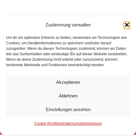
Zustimmung verwalten
Um dir ein optimales Erlebnis zu bieten, verwenden wir Technologien wie
Cookies, um Geräteinformationen zu speichern und/oder darauf
zuzugreifen. Wenn du diesen Technologien zustimmst, können wir Daten
wie das Surfverhalten oder eindeutige IDs auf dieser Website verarbeiten.
Eingesetzte Kräfte: Feuerwehr Stuhr +++ Polizei +++
Wenn du deine Zustimmung nicht erteilst oder zurückziehst, können
Rettungsdienst
bestimmte Merkmale und Funktionen beeinträchtigt werden.
Weitere Informationen über diesen Einsatz im
Detailbericht
Akzeptieren
Ablehnen
Impressum
Einstellungen ansehen
Datenschutz
Cookie-Richtlinie
Datenschutz
Impressum
Kontakt