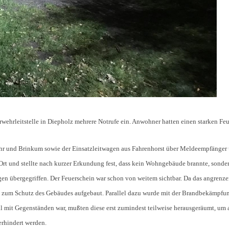
wehrleitstelle in Diepholz mehrere Notrufe ein. Anwohner hatten einen starken F
 und Brinkum sowie der Einsatzleitwagen aus Fahrenhorst über Meldeempfänger un
 Ort und stellte nach kurzer Erkundung fest, dass kein Wohngebäude brannte, sondern
gen übergegriffen. Der Feuerschein war schon von weitem sichtbar. Da das angrenz
ung zum Schutz des Gebäudes aufgebaut. Parallel dazu wurde mit der Brandbekämpf
voll mit Gegenständen war, mußten diese erst zumindest teilweise herausgeräumt,
erhindert werden.