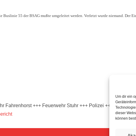
Die Buslinie 55 der BSAG mußte umgeleitet werden. Verletzt wurde niemand. Der Ei
Um dir ein o
Geräteinfor
hr Fahrenhorst +++ Feuerwehr Stuhr +++ Polizei +++ Rettungsd
Technologien
dieser Websi
ericht
können best
Akz