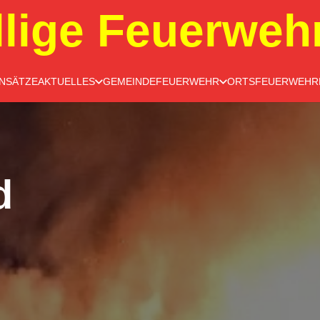
llige Feuerweh
INSÄTZE
AKTUELLES
GEMEINDEFEUERWEHR
ORTSFEUERWEHR
d