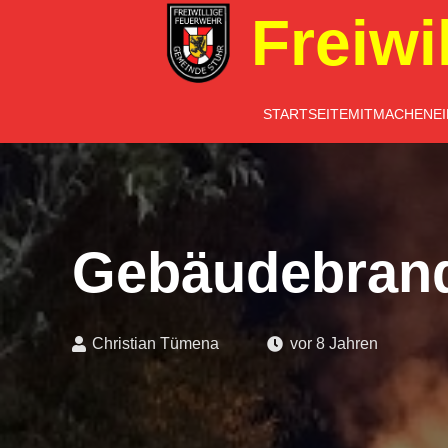
Freiwi
STARTSEITE
MITMACHEN
E
Gebäudebran
Christian Tümena
vor 8 Jahren