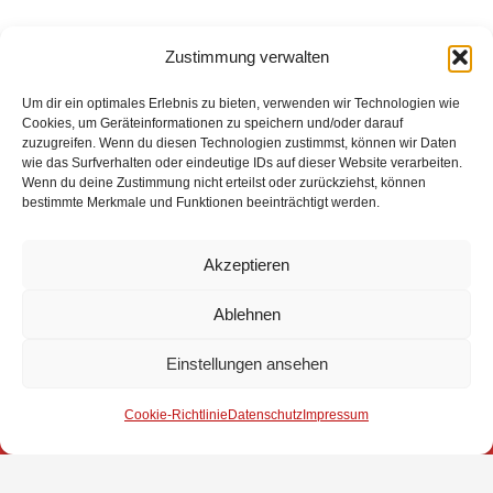
Zustimmung verwalten
Um dir ein optimales Erlebnis zu bieten, verwenden wir Technologien wie
Cookies, um Geräteinformationen zu speichern und/oder darauf
zuzugreifen. Wenn du diesen Technologien zustimmst, können wir Daten
wie das Surfverhalten oder eindeutige IDs auf dieser Website verarbeiten.
Eingesetzte Kräfte: Feuerwehr Brinkum +++ Feuerwehr
Wenn du deine Zustimmung nicht erteilst oder zurückziehst, können
Fahrenhorst +++ Feuerwehr Groß Mackenstedt +++
bestimmte Merkmale und Funktionen beeinträchtigt werden.
Feuerwehr Stuhr +++ Polizei +++ Feuerwehr Leeste +++
Rettungsdienst
Akzeptieren
Weitere Informationen über diesen Einsatz im
Detailbericht
Ablehnen
Einstellungen ansehen
Impressum
Cookie-Richtlinie
Datenschutz
Impressum
Datenschutz