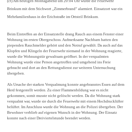
(ct) Am heutigen Montagabend um 20:04 Uhr wurde die Feuerwehr
Brinkum mit dem Stichwort „Zimmerbrand“ alarmiert. Einsatzort war ein
Mehrfamilienhaus in der Erichstraße im Ortsteil Brinkum.
Beim Eintreffen an der Einsatzstelle drang Rauch aus einem Fenster einer
Wohnung im ersten Obergeschoss. Aufmerksame Nachbarn hatten den
piependen Rauchmelder gehört und den Notruf gewählt. Da auch auf das
Klopfen und Klingeln der Feuerwehr niemand in der Wohnung reagierte,
wurde die Wohnungstür gewaltsam geöffnet. In der verqualmten
Wohnung wurde eine Person angetroffen und umgehend ins Freie
gebracht und dort an den Rettungsdienst zur weiteren Untersuchung
übergeben.
Als Ursache der starken Verqualmung konnte angebranntes Essen auf dem
Herd festgestellt werden. Zu einer Flammenbildung war es nicht
gekommen, somit musste nicht gelöscht werden. Da die Wohnung stark
verqualmt war, wurde sie durch die Feuerwehr mit einem Hochdrucklüfter
belüftet. Im Anschluss wurde die Wohnung an die Polizei übergeben. Der
Bewohner verblieb auf eigenen Wunsch in der Wohnung. Der Einsatz
konnte nach einer Dreiviertelstunde beendet werden.