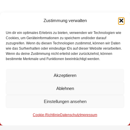
Zustimmung verwalten
Um dir ein optimales Erlebnis zu bieten, verwenden wir Technologien wie
Cookies, um Geräteinformationen zu speichern und/oder darauf
zuzugreifen. Wenn du diesen Technologien zustimmst, können wir Daten
wie das Surfverhalten oder eindeutige IDs auf dieser Website verarbeiten.
Eingesetzte Kräfte: Feuerwehr Brinkum +++
Wenn du deine Zustimmung nicht erteilst oder zurückziehst, können
Rettungsdienst
bestimmte Merkmale und Funktionen beeinträchtigt werden.
Weitere Informationen über diesen Einsatz im
Detailbericht
Akzeptieren
Ablehnen
Impressum
Einstellungen ansehen
Datenschutz
Cookie-Richtlinie
Datenschutz
Impressum
Kontakt