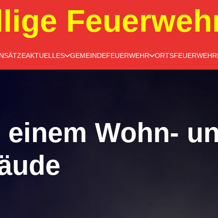
llige Feuerweh
INSÄTZE
AKTUELLES
GEMEINDEFEUERWEHR
ORTSFEUERWEHR
n einem Wohn- u
äude