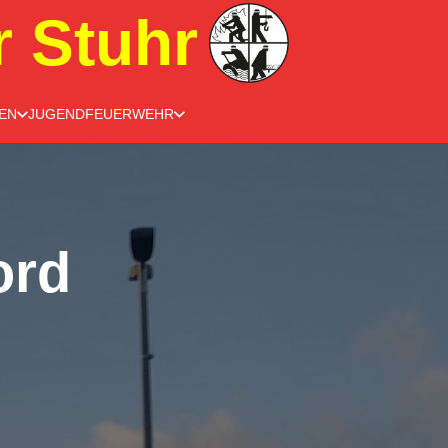
r Stuhr
EN
JUGENDFEUERWEHR
ord