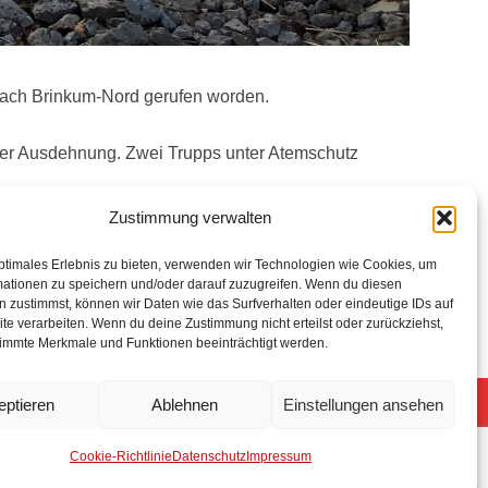
nach Brinkum-Nord gerufen worden.
ller Ausdehnung. Zwei Trupps unter Atemschutz
Zustimmung verwalten
ptimales Erlebnis zu bieten, verwenden wir Technologien wie Cookies, um
mationen zu speichern und/oder darauf zuzugreifen. Wenn du diesen
 zustimmst, können wir Daten wie das Surfverhalten oder eindeutige IDs auf
te verarbeiten. Wenn du deine Zustimmung nicht erteilst oder zurückziehst,
immte Merkmale und Funktionen beeinträchtigt werden.
eptieren
Ablehnen
Einstellungen ansehen
5 Freiwillige Feuerwehr Stuhr
Anmelden
Cookie-Richtlinie
Datenschutz
Impressum