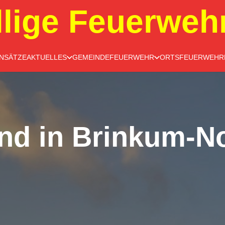
llige Feuerweh
INSÄTZE
AKTUELLES
GEMEINDEFEUERWEHR
ORTSFEUERWEHR
nd in Brinkum-N