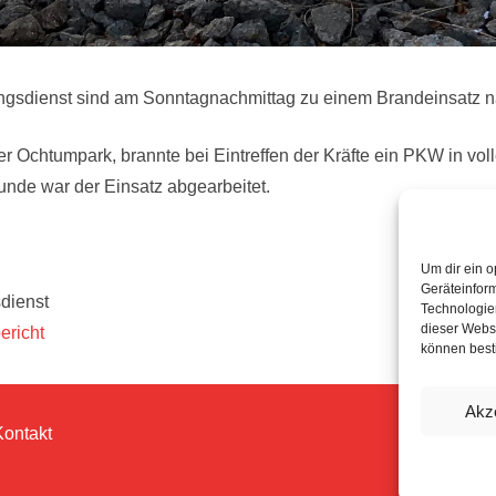
ngsdienst sind am Sonntagnachmittag zu einem Brandeinsatz 
r Ochtumpark, brannte bei Eintreffen der Kräfte ein PKW in vo
unde war der Einsatz abgearbeitet.
Um dir ein o
Geräteinfor
dienst
Technologien
dieser Websi
ericht
können best
Akz
Kontakt
© 202