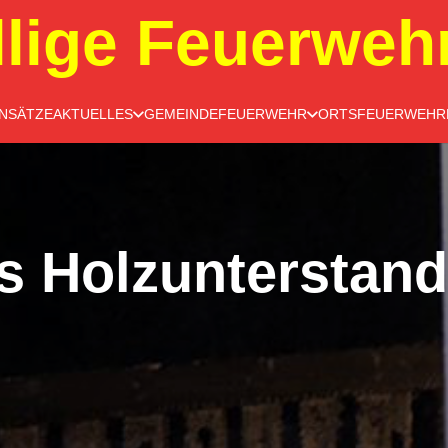
llige Feuerweh
INSÄTZE
AKTUELLES
GEMEINDEFEUERWEHR
ORTSFEUERWEHR
s Holzunterstan